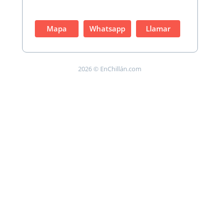
Mapa
Whatsapp
Llamar
2026 © EnChillán.com