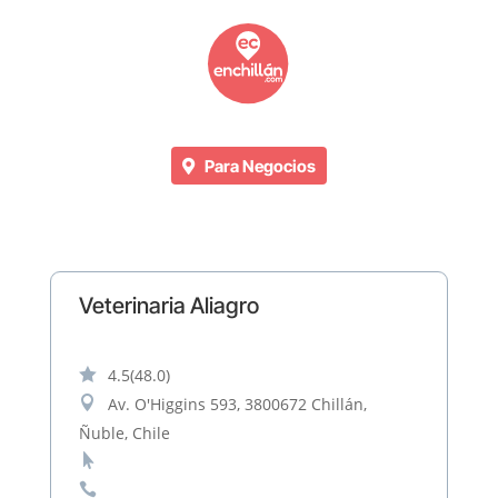
Para Negocios
Veterinaria Aliagro

4.5
(48.0)

Av. O'Higgins 593, 3800672 Chillán,
Ñuble, Chile

