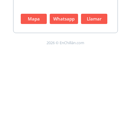
Mapa
Whatsapp
Llamar
2026 © EnChillán.com