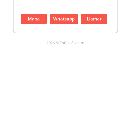
Mapa
Whatsapp
Llamar
2026 © EnChillán.com