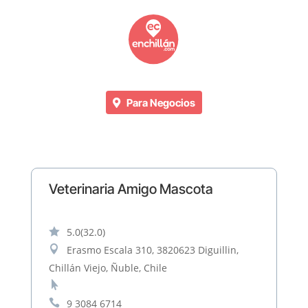
Para Negocios
Veterinaria Amigo Mascota

5.0
(32.0)

Erasmo Escala 310, 3820623 Diguillin,
Chillán Viejo, Ñuble, Chile


9 3084 6714