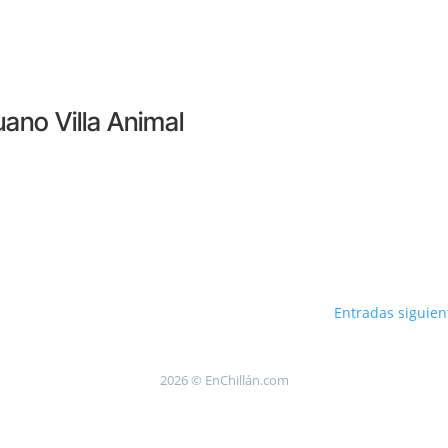
uano Villa Animal
Entradas siguien
2026 © EnChillán.com