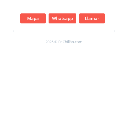
Mapa
Whatsapp
Llamar
2026 © EnChillán.com