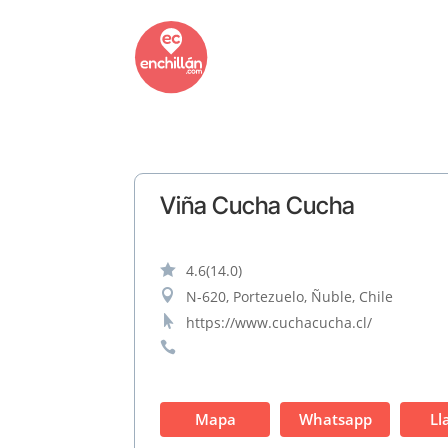
Viña Cucha Cucha

4.6
(14.0)

N-620, Portezuelo, Ñuble, Chile

https://www.cuchacucha.cl/

Mapa
Whatsapp
Ll