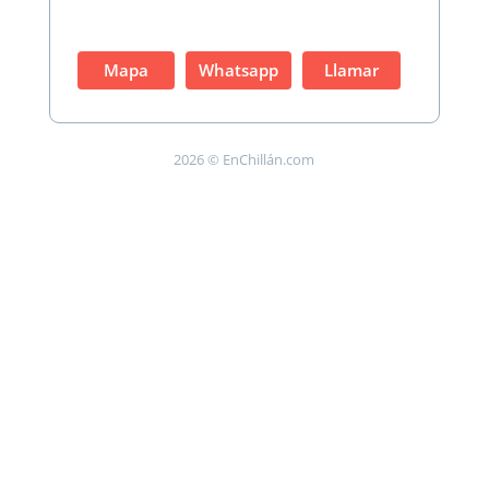
Mapa
Whatsapp
Llamar
2026 © EnChillán.com