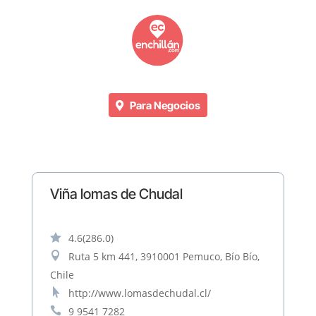
Para Negocios
Viña lomas de Chudal

4.6
(286.0)

Ruta 5 km 441, 3910001 Pemuco, Bío Bío,
Chile

http://www.lomasdechudal.cl/

9 9541 7282