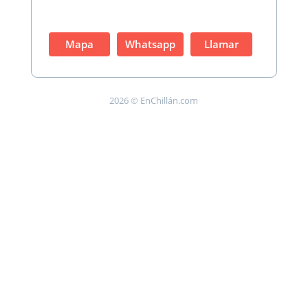
Mapa
Whatsapp
Llamar
2026 © EnChillán.com