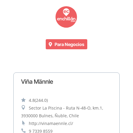
Para Negocios
Viña Männle

4.8
(244.0)

Sector La Piscina - Ruta N-48-O, km.1,
3930000 Bulnes, Ñuble, Chile

http://vinamaennle.cl/

9 7339 8559