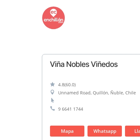
Viña Nobles Viñedos

4.8
(60.0)

Unnamed Road, Quillón, Ñuble, Chile


9 6641 1744
Mapa
Whatsapp
Ll