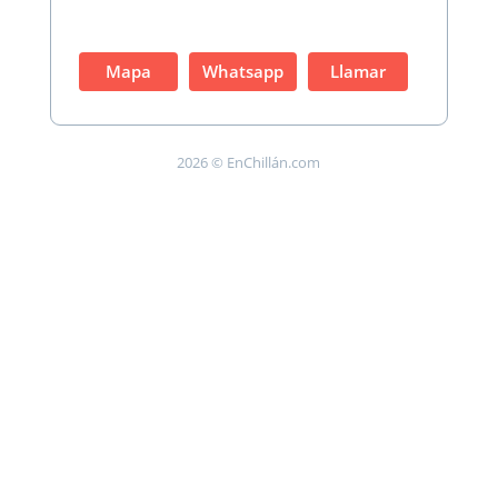
Mapa
Whatsapp
Llamar
2026 © EnChillán.com