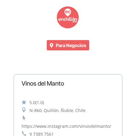
Para Negocios
Vinos del Manto

5.0
(1.0)

N-860, Quillón, Ñuble, Chile

https://www.instagram.com/vinosdelmanto/

9 7389 7561