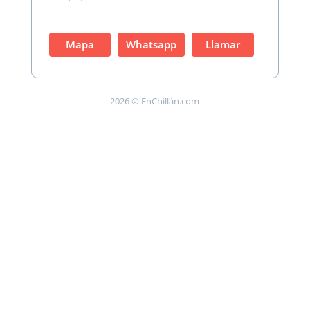
Mapa
Whatsapp
Llamar
2026 © EnChillán.com