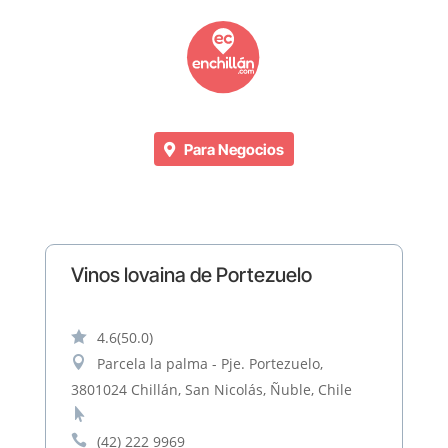
Para Negocios
Vinos lovaina de Portezuelo

4.6
(50.0)

Parcela la palma - Pje. Portezuelo,
3801024 Chillán, San Nicolás, Ñuble, Chile


(42) 222 9969