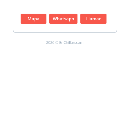
Mapa
Whatsapp
Llamar
2026 © EnChillán.com