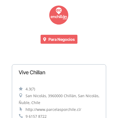
Para Negocios
Vive Chillan

4.3
(7)

San Nicolás, 3960000 Chillán, San Nicolás,
Ñuble, Chile

http://www.parcelasporchile.cl/

9 6157 8722