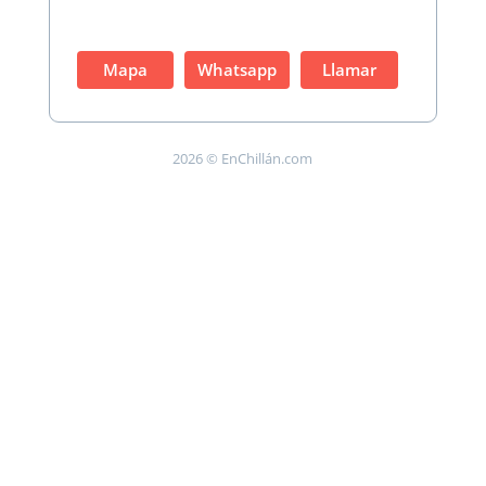
Mapa
Whatsapp
Llamar
2026 © EnChillán.com