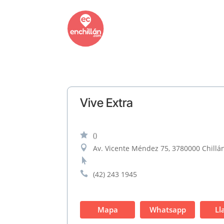
Vive Extra

()

Av. Vicente Méndez 75, 3780000 Chillán


(42) 243 1945
Mapa
Whatsapp
Ll