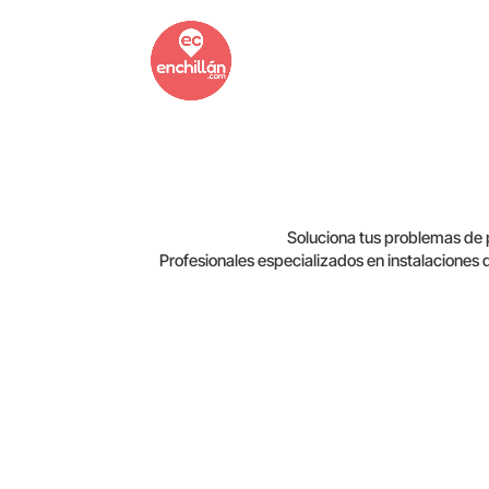
Soluciona tus problemas de
Profesionales especializados en instalaciones
Av. Collín 735, 3801016 Chillán, Ñuble, Chile
(42) 287 6435