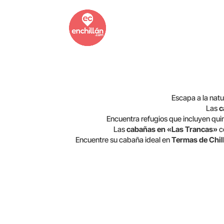
Escapa a la nat
Las
c
Encuentra refugios que incluyen quin
Las
cabañas en «Las Trancas»
c
Encuentre su cabaña ideal en
Termas de Chil
N-55, Pinto, Ñuble, Chile